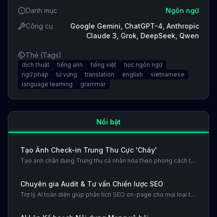
Danh mục
Ngôn ngữ
Công cụ
Google Gemini, ChatGPT-4, Anthropic
Claude 3, Grok, DeepSeek, Qwen
Thẻ (Tags)
dịch thuật
tiếng anh
tiếng việt
học ngôn ngữ
ngữ pháp
từ vựng
translation
english
vietnamese
language learning
grammar
Nổi bật
Tạo Ảnh Check-in Trung Thu Cực 'Cháy'
Tạo ảnh chân dung Trung thu cá nhân hóa theo phong cách thời trang và hiện đại. Biến ảnh của bạn thành một tác phẩm nghệ thuật đường phố hoặc một bìa tạp chí.
Chuyên gia Audit & Tư vấn Chiến lược SEO
Trợ lý AI toàn diện giúp phân tích SEO on-page cho mọi loại trang và tư vấn chiến lược từ khóa. Dán mã HTML, cung cấp từ khóa chính, và nhận một báo cáo audit chi tiết cùng các đề xuất từ khóa trending và phù hợp nhất.